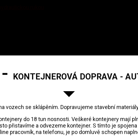
hydraulickou rukou
 -
KONTEJNEROVÁ DOPRAVA - AU
na vozech se sklápěním. Dopravujeme stavební materiály, 
ntejnery do 18 tun nosnosti. Veškeré kontejnery mají plně 
ísto přistavíme a odvezeme kontejner. S tímto je spojena
nline pracovník, na telefonu, je po domluvě schopen napl