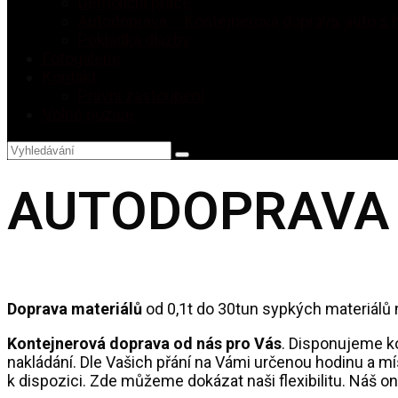
Demoliční práce
Autodoprava – Kontejnerová doprava, auto s 
Pokládka dlažby
Fotogalerie
Kontakt
Právní zastoupení
Volné pozice
AUTODOPRAVA
Doprava materiálů
od 0,1t do 30tun sypkých materiálů 
Kontejnerová doprava od nás pro Vás
. Disponujeme ko
nakládání. Dle Vašich přání na Vámi určenou hodinu a m
k dispozici. Zde můžeme dokázat naši flexibilitu. Náš o