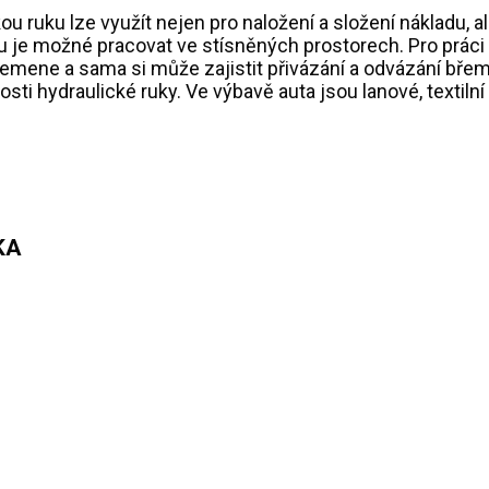
u ruku lze využít nejen pro naložení a složení nákladu, a
u je možné pracovat ve stísněných prostorech. Pro práci
mene a sama si může zajistit přivázání a odvázání břem
sti hydraulické ruky. Ve výbavě auta jsou lanové, textilní
KA