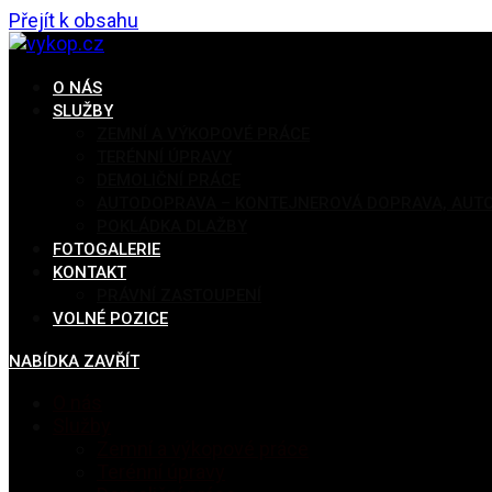
Přejít k obsahu
O NÁS
SLUŽBY
ZEMNÍ A VÝKOPOVÉ PRÁCE
TERÉNNÍ ÚPRAVY
DEMOLIČNÍ PRÁCE
AUTODOPRAVA – KONTEJNEROVÁ DOPRAVA, AUTO
POKLÁDKA DLAŽBY
FOTOGALERIE
KONTAKT
PRÁVNÍ ZASTOUPENÍ
VOLNÉ POZICE
NABÍDKA
ZAVŘÍT
O nás
Služby
Zemní a výkopové práce
Terénní úpravy