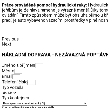
Práce prováděné pomocí hydraulické ruky:
Hydraulicko
jeřábům je, že hlava ramene je výrazně menší. Díky tom
ovládání. Tímto způsobem může být obsluha přímo u bře
prací, je auto vybaveno vázacími prostředky v plné nosno
Previous
Next
NÁKLADNÍ DOPRAVA - NEZÁVAZNÁ POPTÁV
Jméno a příjmení
Město
Email
Telefoní číslo
Typ vozidla
Typ kontejneru